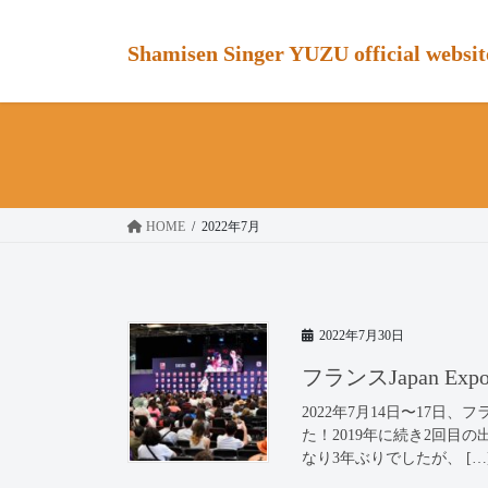
コ
ナ
ン
ビ
Shamisen Singer YUZU official websit
テ
ゲ
ン
ー
ツ
シ
へ
ョ
ス
ン
キ
に
ッ
移
HOME
2022年7月
プ
動
2022年7月30日
フランスJapan Expo P
2022年7月14日〜17日、フ
た！2019年に続き2回目
なり3年ぶりでしたが、 […