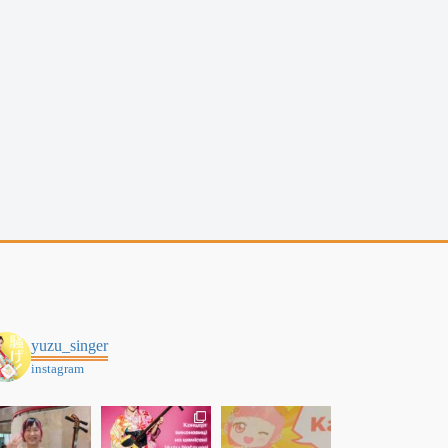
yuzu_singer
instagram