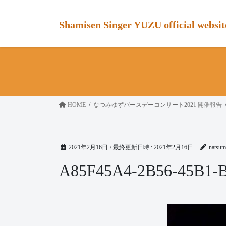
コ
ナ
ン
ビ
Shamisen Singer YUZU official websit
テ
ゲ
ン
ー
ツ
シ
へ
ョ
ス
ン
キ
に
ッ
移
HOME
なつみゆずバースデーコンサート2021 開催報告
プ
動
2021年2月16日
/ 最終更新日時 :
2021年2月16日
natsum
A85F45A4-2B56-45B1-