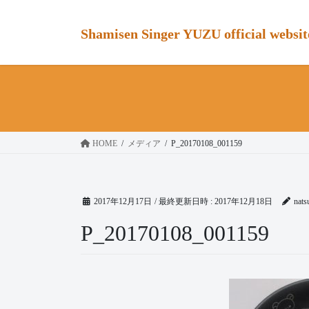
コ
ナ
ン
ビ
Shamisen Singer YUZU official websit
テ
ゲ
ン
ー
ツ
シ
へ
ョ
ス
ン
キ
に
ッ
移
HOME
メディア
P_20170108_001159
プ
動
2017年12月17日
/ 最終更新日時 :
2017年12月18日
nats
P_20170108_001159