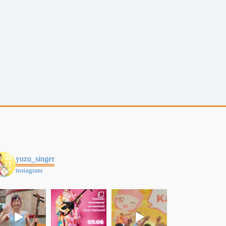
yuzu_singer
instagram