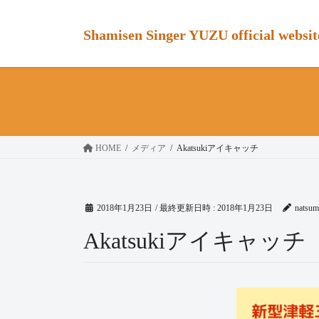
コ
ナ
ン
ビ
Shamisen Singer YUZU official websit
テ
ゲ
ン
ー
ツ
シ
へ
ョ
ス
ン
キ
に
ッ
移
HOME
メディア
Akatsukiアイキャッチ
プ
動
2018年1月23日
/ 最終更新日時 :
2018年1月23日
natsum
Akatsukiアイキャッチ