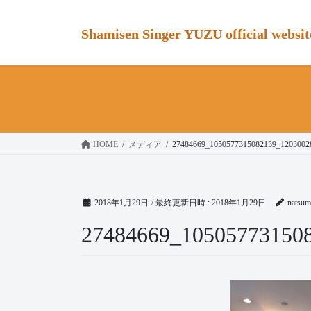
コ
ナ
ン
ビ
Shamisen Singer YUZU official websit
テ
ゲ
ン
ー
ツ
シ
へ
ョ
ス
ン
キ
に
ッ
移
HOME
メディア
27484669_1050577315082139_1203002
プ
動
2018年1月29日
/ 最終更新日時 :
2018年1月29日
natsum
27484669_10505773150