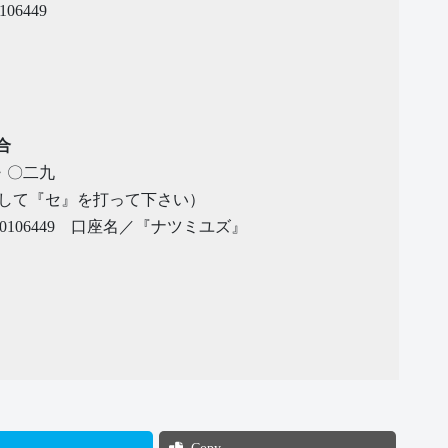
6449
合
・〇二九
して『セ』を打って下さい）
106449 口座名／『ナツミユズ』