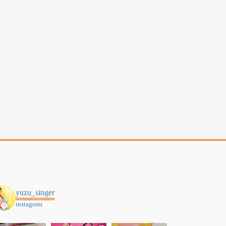
yuzu_singer
instagram