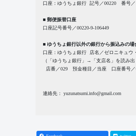
口座：ゆうちょ銀行 記号／00220 番号／10
■ 郵便振替口座
口座記号番号／00220-9-106449
■ ゆうちょ銀行以外の銀行から振込みの場
口座：ゆうちょ銀行 店名／ゼロニキュウ
（「ゆうちょ銀行」→「支店名」を読み出
店番／029 預金種目／当座 口座番号／0
連絡先： yuzunatsumi.info@gmail.com