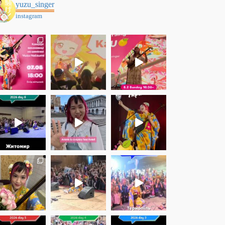
yuzu_singer
instagram