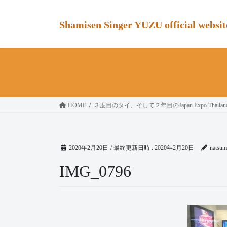
コ
ナ
ン
ビ
Shamisen Singer YUZU official websit
テ
ゲ
ン
ー
ツ
シ
へ
ョ
ス
ン
キ
に
ッ
移
HOME
３度目のタイ、そして２年目のJapan Expo Thai
プ
動
2020年2月20日
/ 最終更新日時 :
2020年2月20日
natsum
IMG_0796