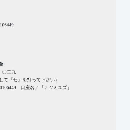
6449
合
・〇二九
して『セ』を打って下さい）
106449 口座名／『ナツミユズ』