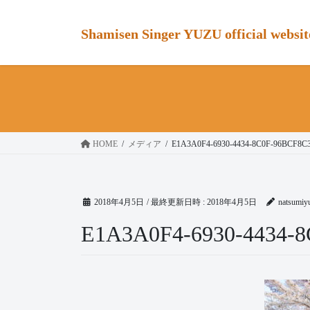
コ
ナ
ン
ビ
Shamisen Singer YUZU official websit
テ
ゲ
ン
ー
ツ
シ
へ
ョ
ス
ン
キ
に
ッ
移
HOME
メディア
E1A3A0F4-6930-4434-8C0F-96BCF8C
プ
動
2018年4月5日
/ 最終更新日時 :
2018年4月5日
natsumiy
E1A3A0F4-6930-4434-