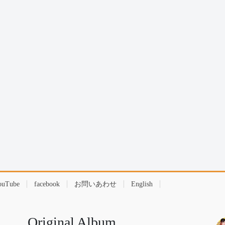
ouTube
facebook
お問いあわせ
English
Original Album