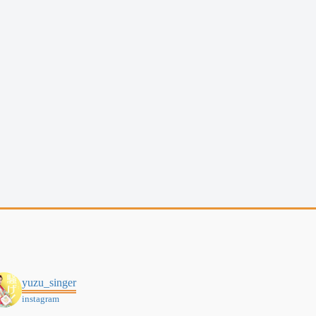
yuzu_singer
instagram