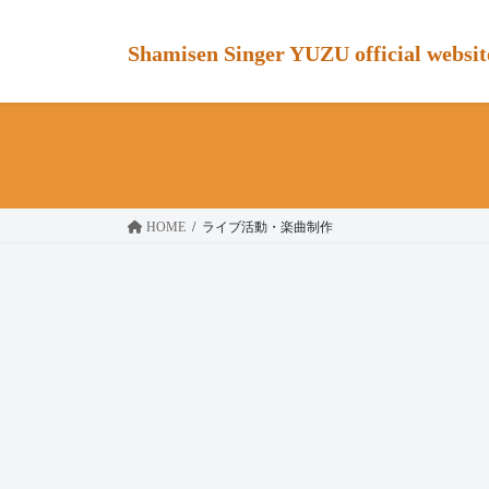
コ
ナ
ン
ビ
Shamisen Singer YUZU official websit
テ
ゲ
ン
ー
ツ
シ
へ
ョ
ス
ン
キ
に
ッ
移
HOME
ライブ活動・楽曲制作
プ
動